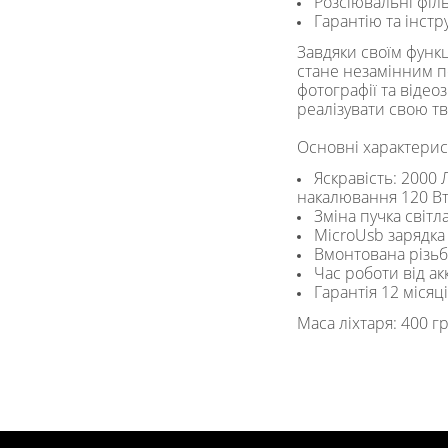
Розсіювальні філ
Гарантію та інст
Завдяки своїм функ
стане незамінним п
фотографії та відео
реалізувати свою т
Основні характерис
Яскравість: 2000 
накалювання 120 Вт 
Зміна пучка світл
MicroUsb зарядк
Вмонтована різь
Час роботи від ак
Гарантія 12 місяц
Маса ліхтаря: 400 г