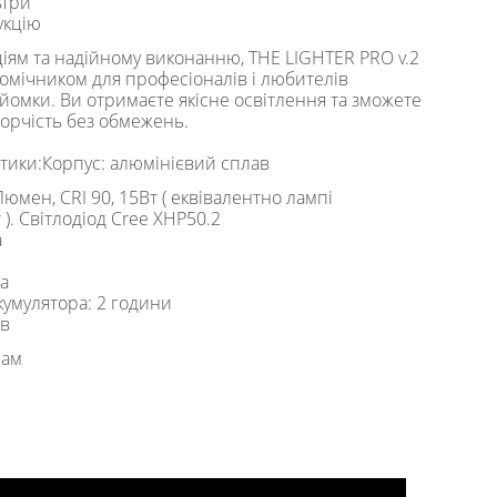
ьтри
рукцію
ціям та надійному виконанню, THE LIGHTER PRO v.2
омічником для професіоналів і любителів
зйомки. Ви отримаєте якісне освітлення та зможете
ворчість без обмежень.
тики:Корпус: алюмінієвий сплав
Люмен, CRI 90, 15Вт ( еквівалентно лампі
). Світлодіод Cree XHP50.2
а
а
ба
кумулятора: 2 години
ів
рам