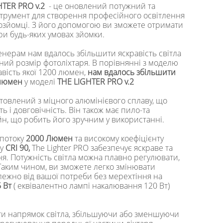
HTER PRO v.2
- це оновлений потужний та
трумент для створення професійного освітлення
деозйомці. З його допомогою ви зможете отримати
ри будь-яких умовах зйомки.
нерам нам вдалось збільшити яскравість світла
ний розмір фотоліхтаря. В порівнянні з моделю
равість якої 1200 люмен,
нам вдалось збільшити
 люмен
у моделі
THE LIGHTER PRO v.2
отовлений з міцного алюмінієвого сплаву, що
ь і довговічність. Він також має пило-та
н, що робить його зручним у використанні.
 потоку
2000 Люмен
та високому коефіцієнту
ру
CRI 90,
The Lighter PRO забезпечує яскраве та
я. Потужність світла можна плавно регулювати,
Таким чином, ви зможете легко змінювати
алежно від вашої потреби без мерехтіння на
 Вт
( еквівалентно лампі накалювання 120 Вт)
и напрямок світла, збільшуючи або зменшуючи