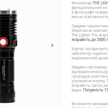
Фотоліхтар
THE LIG
функціональний інс
в фотографії та ві
якісне освітлення п
Завдяки нашим інже
зберігаючи компакт
The Lighter Pro, яск
яскравість до 2000
Корпус ліхтаря виг
забезпечує надійніст
водозахисний дизай
Завдяки світловому
відтворення кольо
природне освітленн
утримуючи кнопку. 
яскравість світла з
відео.
Потужність 15
Ви можете змінюват