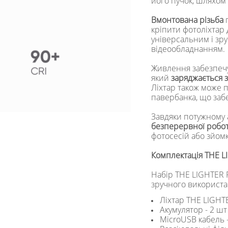
його пучок, шляхом
Вмонтована різьба
п
кріпити фотоліхтар 
універсальним і зру
відеообладнанням.
Живлення забезпечу
який
заряджається 
Ліхтар також може 
павербанка, що заб
Завдяки потужному 
безперервної робот
фотосесій або зйомк
Комплектація THE LI
Набір THE LIGHTER 
зручного використа
Ліхтар THE LIGHTE
Акумулятор - 2 шт
MicroUSB кабель 