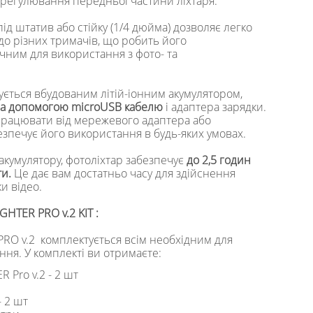
 регулювання передньої частини ліхтаря.
ід штатив або стійку (1/4 дюйма) дозволяє легко
до різних тримачів, що робить його
чним для використання з фото- та
ється вбудованим літій-іонним акумулятором,
за допомогою microUSB кабелю
і адаптера зарядки.
працювати від мережевого адаптера або
езпечує його використання в будь-яких умовах.
акумулятору, фотоліхтар забезпечує
до 2,5 годин
и.
Це дає вам достатньо часу для здійснення
и відео.
GHTER PRO v.2 KIT :
PRO v.2 комплектується всім необхідним для
ння. У комплекті ви отримаєте:
R Pro v.2 - 2 шт
- 2 шт