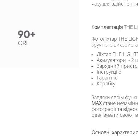
часу для здійснення
Комплектація THE 
Фотоліхтар THE LIG
зручного використа
Ліхтар THE LIGH
Акумулятори - 2 
Зарядний пристр
Інструкцію
Гарантію
Коробку
Завдяки своїм функ
MAX
стане незамін
фотографії та відео
реалізувати свою т
Основні характерис