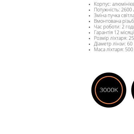
Корпус: алюмініє
Потужність: 2600
Зміна пучка світл
Вмонтована різь
Час роботи: 2 го
Гарантія 12 місяц
Розмір ліхтаря: 2
Діаметр лінзи: 60
Маса ліхтаря: 500