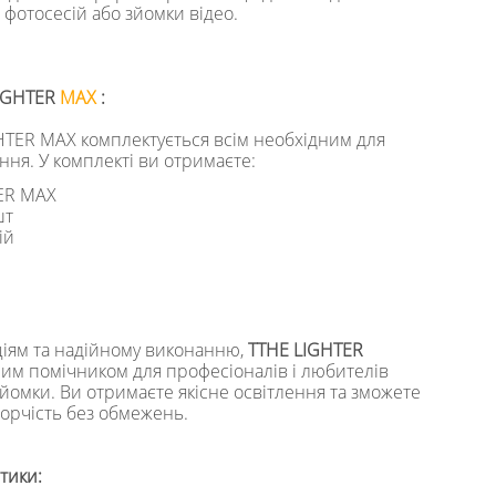
 фотосесій або зйомки відео.
LIGHTER
MAX
:
HTER MAX комплектується всім необхідним для
ння. У комплекті ви отримаєте:
TER MAX
шт
ій
ціям та надійному виконанню,
TTHE LIGHTER
ним помічником для професіоналів і любителів
зйомки. Ви отримаєте якісне освітлення та зможете
ворчість без обмежень.
тики: