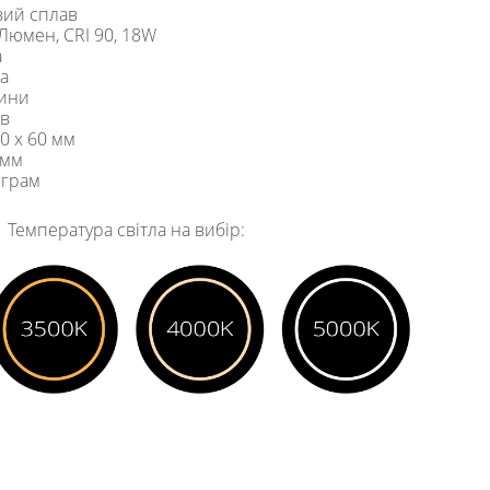
вий сплав
 Люмен, CRI 90, 18W
а
ба
дини
ів
50 х 60 мм
 мм
 грам
Температура світла на вибір: