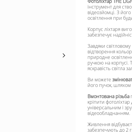
Фотоліхтар THE LI
інструмент для ств
відеозйомці. З йог
освітлення при буд
Корпус ліхтаря виг
забезпечує надійніст
Завдяки світловому
відтворення кольо
природне освітлен
ручкою на корпусі.
яскравість світла з
Ви можете
змінюват
його пучок, шляхом
Вмонтована різьба
п
кріпити фотоліхтар 
універсальним і зру
відеообладнанням.
Живлення відбуваєть
забезпечують до 2 