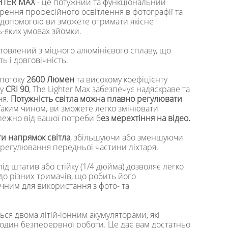
GHTER MAX
- це потужний та функціональний
орення професійного освітлення в фотографії та
о допомогою ви зможете отримати якісне
ь-яких умовах зйомки.
отовлений з міцного алюмінієвого сплаву, що
ь і довговічність.
 потоку
2600 Люмен
та високому коефіцієнту
ру
CRI 90
, The Lighter Max забезпечує надяскраве та
ня.
Потужність світла можна плавно регулювати
 Таким чином, ви зможете легко змінювати
алежно від вашої потреби б
ез мерехтіння на відео.
и напрямок світла
, збільшуючи або зменшуючи
 регулювання передньої частини ліхтаря.
ід штатив або стійку (1/4 дюйма) дозволяє легко
до різних тримачів, що робить його
чним для використання з фото- та
ся двома літій-іонним акумуляторами, які
годин безперервної роботи. Це дає вам достатньо