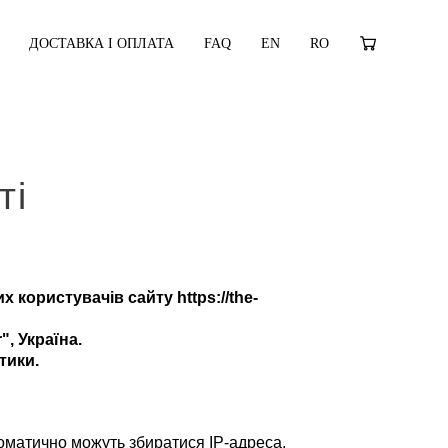
ДОСТАВКА І ОПЛАТА
FAQ
EN
RO
ті
користувачів сайту https://the-
, Україна.
тики.
томатично можуть збиратися IP-адреса,