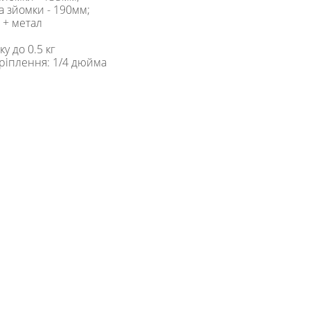
 зйомки - 190мм;
 + метал
у до 0.5 кг
кріплення: 1/4 дюйма