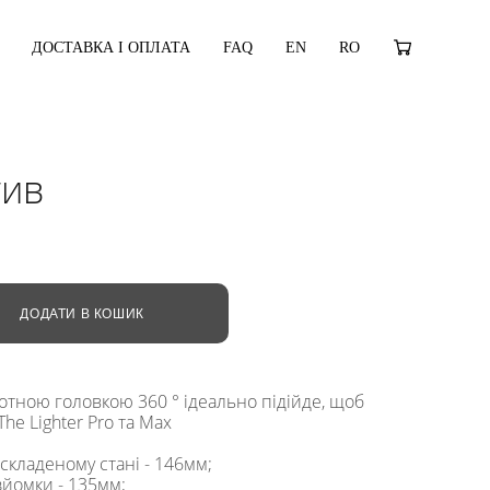
ДОСТАВКА І ОПЛАТА
FAQ
EN
RO
тив
ДОДАТИ В КОШИК
отною головкою 360 ° ідеально підійде, щоб
he Lighter Pro та Мах
складеному стані - 146мм;
зйомки - 135мм;