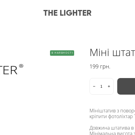
THE LIGHTER
Міні шта
В НАЯВНОСТІ
199 грн.
Мініштатив з повор
кріпити фотоліхтар T
Довжина штатива в 
Мінімальна висота 